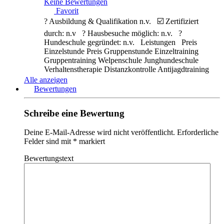
Keine Bewertungen
Favorit
? Ausbildung & Qualifikation n.v. ☑️ Zertifiziert
durch: n.v ? Hausbesuche möglich: n.v. ?
Hundeschule gegründet: n.v. Leistungen Preis
Einzelstunde Preis Gruppenstunde Einzeltraining
Gruppentraining Welpenschule Junghundeschule
Verhaltenstherapie Distanzkontrolle Antijagdtraining
Nasenarbeit Apportieren Clickertraining
Alle anzeigen
Alltragstraining Objektsuche Leinenführigkeit
Bewertungen
Sozialisierung
Weiterlesen …
Schreibe eine Bewertung
Deine E-Mail-Adresse wird nicht veröffentlicht.
Erforderliche
Felder sind mit
*
markiert
Bewertungstext