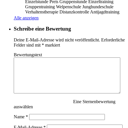
Einzelstunde Preis Gruppenstunde Einzeltraining
Gruppentraining Welpenschule Junghundeschule
Verhaltenstherapie Distanzkontrolle Antijagdtraining
Nasenarbeit Apportieren Clickertraining
Alle anzeigen
Alltragstraining Objektsuche Leinenführigkeit
Sozialisierung
Weiterlesen …
Schreibe eine Bewertung
Deine E-Mail-Adresse wird nicht veröffentlicht.
Erforderliche
Felder sind mit
*
markiert
Bewertungstext
Eine Sternenbewertung
auswählen
Name
*
E-Mail-Adresse
*