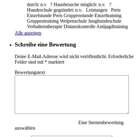
durch: n.v ? Hausbesuche möglich: n.v. ?
Hundeschule gegründet: n.v. Leistungen Preis
Einzelstunde Preis Gruppenstunde Einzeltraining
Gruppentraining Welpenschule Junghundeschule
Verhaltenstherapie Distanzkontrolle Antijagdtraining
Nasenarbeit Apportieren Clickertraining
Alle anzeigen
Alltragstraining Objektsuche Leinenführigkeit
Sozialisierung
Weiterlesen …
Schreibe eine Bewertung
Deine E-Mail-Adresse wird nicht veröffentlicht.
Erforderliche
Felder sind mit
*
markiert
Bewertungstext
Eine Sternenbewertung
auswählen