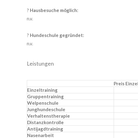
?
Hausbesuche möglich:
n.v.
?
Hundeschule gegründet:
n.v.
Leistungen
Preis Einz
Einzeltraining
Gruppentraining
Welpenschule
Junghundeschule
Verhaltenstherapie
Distanzkontrolle
Antijagdtraining
Nasenarbeit