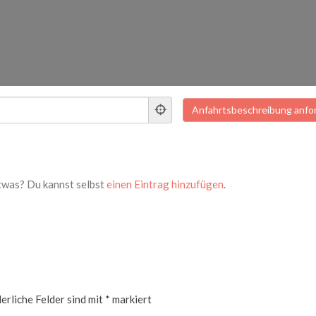
twas? Du kannst selbst
einen Eintrag hinzufügen
.
erliche Felder sind mit
*
markiert