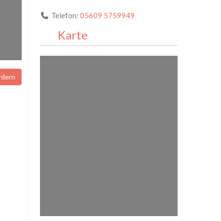
Telefon:
05609 5759949
Karte