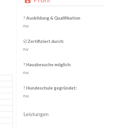
?
Ausbildung & Qualifikation
n.v.
☑️
Zertifiziert durch:
n.v
?
Hausbesuche möglich:
n.v.
?
Hundeschule gegründet:
n.v.
Leistungen