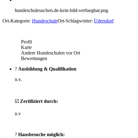
hundeschulesuchen.de-kein-bild-verfuegbar.png
Ort-Kategorie:
Hundeschule
Ort-Schlagwörter:
Üdersdorf
Profil
Karte
Andere Hundeschulen vor Ort
Bewertungen
?
Ausbildung & Qualifikation
n.v.
☑️
Zertifiziert durch:
n.v
?
Hausbesuche möglich: