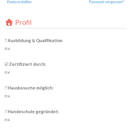
Konto erstellen
Passwort vergessen?
Profil
?
Ausbildung & Qualifikation
n.v.
☑️
Zertifiziert durch:
n.v
?
Hausbesuche möglich:
n.v.
?
Hundeschule gegründet:
n.v.