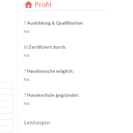
Profil
?
Ausbildung & Qualifikation
n.v.
☑️
Zertifiziert durch:
n.v
?
Hausbesuche möglich:
n.v.
?
Hundeschule gegründet:
n.v.
Leistungen