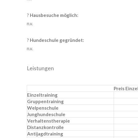
?
Hausbesuche möglich:
n.v.
?
Hundeschule gegründet:
n.v.
Leistungen
Preis Einz
Einzeltraining
Gruppentraining
Welpenschule
Junghundeschule
Verhaltenstherapie
Distanzkontrolle
Antijagdtraining