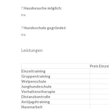
?
Hausbesuche möglich:
n.v.
?
Hundeschule gegründet:
n.v.
Leistungen
Preis Einz
Einzeltraining
Gruppentraining
Welpenschule
Junghundeschule
Verhaltenstherapie
Distanzkontrolle
Antijagdtraining
Nasenarbeit