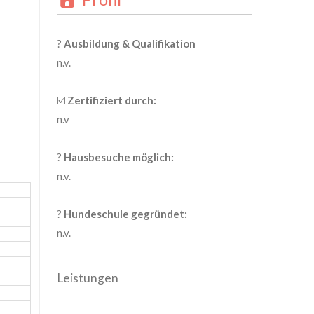
?
Ausbildung & Qualifikation
n.v.
☑️
Zertifiziert durch:
n.v
?
Hausbesuche möglich:
n.v.
?
Hundeschule gegründet:
n.v.
Leistungen