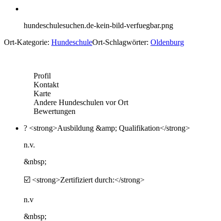
hundeschulesuchen.de-kein-bild-verfuegbar.png
Ort-Kategorie:
Hundeschule
Ort-Schlagwörter:
Oldenburg
Profil
Kontakt
Karte
Andere Hundeschulen vor Ort
Bewertungen
? <strong>Ausbildung &amp; Qualifikation</strong>
n.v.
&nbsp;
☑️ <strong>Zertifiziert durch:</strong>
n.v
&nbsp;