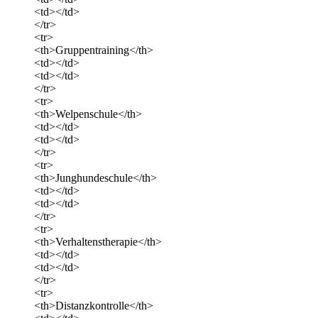
<td></td>
</tr>
<tr>
<th>Gruppentraining</th>
<td></td>
<td></td>
</tr>
<tr>
<th>Welpenschule</th>
<td></td>
<td></td>
</tr>
<tr>
<th>Junghundeschule</th>
<td></td>
<td></td>
</tr>
<tr>
<th>Verhaltenstherapie</th>
<td></td>
<td></td>
</tr>
<tr>
<th>Distanzkontrolle</th>