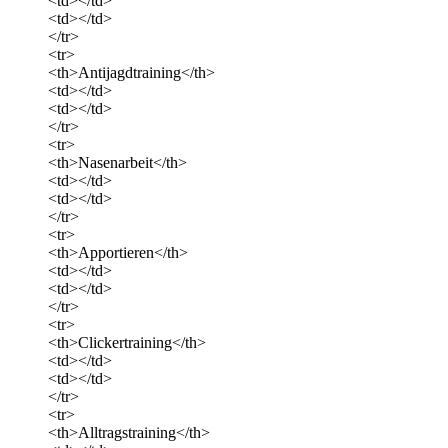
<td></td>
<td></td>
</tr>
<tr>
<th>Antijagdtraining</th>
<td></td>
<td></td>
</tr>
<tr>
<th>Nasenarbeit</th>
<td></td>
<td></td>
</tr>
<tr>
<th>Apportieren</th>
<td></td>
<td></td>
</tr>
<tr>
<th>Clickertraining</th>
<td></td>
<td></td>
</tr>
<tr>
<th>Alltragstraining</th>