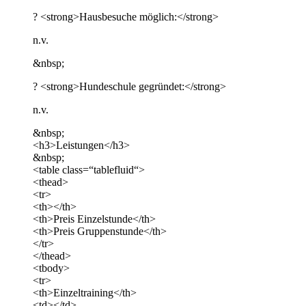
? <strong>Hausbesuche möglich:</strong>
n.v.
&nbsp;
? <strong>Hundeschule gegründet:</strong>
n.v.
&nbsp;
<h3>Leistungen</h3>
&nbsp;
<table class=“tablefluid“>
<thead>
<tr>
<th></th>
<th>Preis Einzelstunde</th>
<th>Preis Gruppenstunde</th>
</tr>
</thead>
<tbody>
<tr>
<th>Einzeltraining</th>
<td></td>