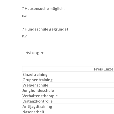
?
Hausbesuche möglich:
n.v.
?
Hundeschule gegründet:
n.v.
Leistungen
Preis Einz
Einzeltraining
Gruppentraining
Welpenschule
Junghundeschule
Verhaltenstherapie
Distanzkontrolle
Antijagdtraining
Nasenarbeit