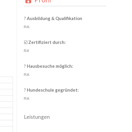
?
Ausbildung & Qualifikation
n.v.
☑️
Zertifiziert durch:
n.v
?
Hausbesuche möglich:
n.v.
?
Hundeschule gegründet:
n.v.
Leistungen