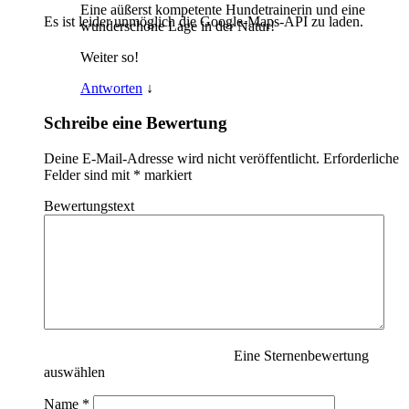
Eine aüßerst kompetente Hundetrainerin und eine
Es ist leider unmöglich die Google-Maps-API zu laden.
wunderschöne Lage in der Natur!
Weiter so!
Antworten
↓
Schreibe eine Bewertung
Deine E-Mail-Adresse wird nicht veröffentlicht.
Erforderliche
Felder sind mit
*
markiert
Bewertungstext
Eine Sternenbewertung
auswählen
Name
*