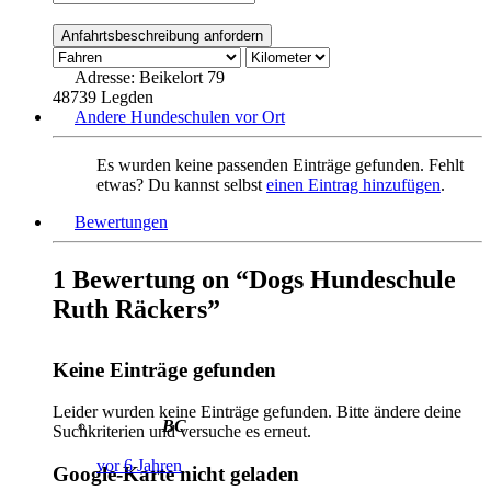
Adresse:
Beikelort 79
48739 Legden
Andere Hundeschulen vor Ort
Es wurden keine passenden Einträge gefunden. Fehlt
etwas? Du kannst selbst
einen Eintrag hinzufügen
.
Bewertungen
1 Bewertung
on
“Dogs Hundeschule
Ruth Räckers”
Keine Einträge gefunden
Leider wurden keine Einträge gefunden. Bitte ändere deine
BC
Suchkriterien und versuche es erneut.
vor 6 Jahren
Google-Karte nicht geladen