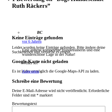
Ruth Räckers”
BC
Keine Einträge gefunden
vor 6 Jahren
Leider wurden keine Einträge gefunden. Bitte ändere deine
Eine aüßerst kompetente Hundetrainerin und eine
Suchkriterien und versuche es erneut.
wunderschöne Lage in der Natur!
Google-Karte nicht geladen
Weiter so!
Es ist leider unmöglich die Google-Maps-API zu laden.
Antworten
↓
Schreibe eine Bewertung
Deine E-Mail-Adresse wird nicht veröffentlicht.
Erforderliche
Felder sind mit
*
markiert
Bewertungstext