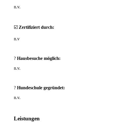
n.v.
☑️
Zertifiziert durch:
n.v
?
Hausbesuche möglich:
n.v.
?
Hundeschule gegründet:
n.v.
Leistungen