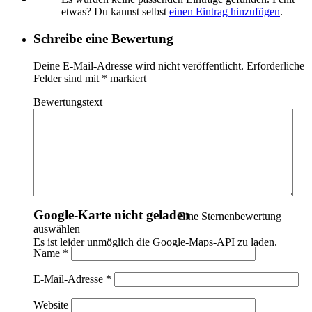
etwas? Du kannst selbst
einen Eintrag hinzufügen
.
Schreibe eine Bewertung
Deine E-Mail-Adresse wird nicht veröffentlicht.
Erforderliche
Felder sind mit
*
markiert
Bewertungstext
Keine Einträge gefunden
Leider wurden keine Einträge gefunden. Bitte ändere deine
Suchkriterien und versuche es erneut.
Google-Karte nicht geladen
Eine Sternenbewertung
auswählen
Es ist leider unmöglich die Google-Maps-API zu laden.
Name
*
E-Mail-Adresse
*
Website