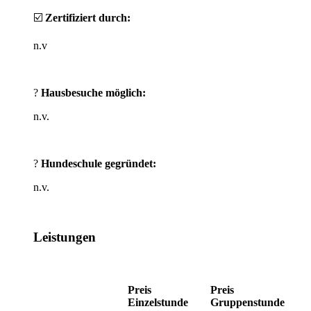
☑️
Zertifiziert durch:
n.v
?
Hausbesuche möglich:
n.v.
?
Hundeschule gegründet:
n.v.
Leistungen
Preis
Preis
Einzelstunde
Gruppenstunde