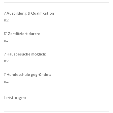
?
Ausbildung & Qualifikation
n.v.
☑️
Zertifiziert durch:
n.v
?
Hausbesuche möglich:
n.v.
?
Hundeschule gegründet:
n.v.
Leistungen