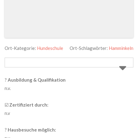
Ort-Kategorie:
Hundeschule
Ort-Schlagwörter:
Hamminkeln
?
Ausbildung & Qualifikation
n.v.
☑️
Zertifiziert durch:
n.v
?
Hausbesuche möglich:
n.v.