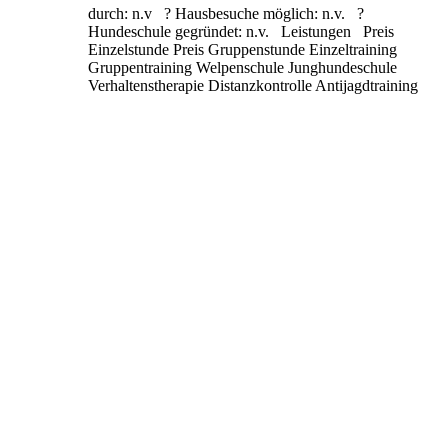
durch: n.v ? Hausbesuche möglich: n.v. ?
Hundeschule gegründet: n.v. Leistungen Preis
Einzelstunde Preis Gruppenstunde Einzeltraining
Gruppentraining Welpenschule Junghundeschule
Verhaltenstherapie Distanzkontrolle Antijagdtraining
Nasenarbeit Apportieren Clickertraining
Alltragstraining Objektsuche Leinenführigkeit
Sozialisierung
Weiterlesen …