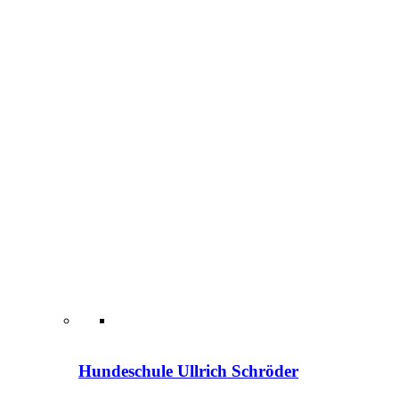
Alltragstraining Objektsuche Leinenführigkeit
Sozialisierung
Weiterlesen …
Hundeschule Ullrich Schröder