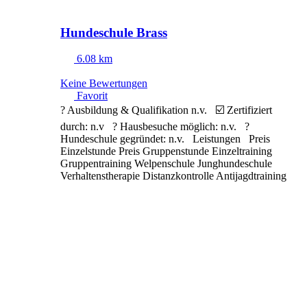
Hundeschule Brass
6.08 km
Keine Bewertungen
Favorit
? Ausbildung & Qualifikation n.v. ☑️ Zertifiziert
durch: n.v ? Hausbesuche möglich: n.v. ?
Hundeschule gegründet: n.v. Leistungen Preis
Einzelstunde Preis Gruppenstunde Einzeltraining
Gruppentraining Welpenschule Junghundeschule
Verhaltenstherapie Distanzkontrolle Antijagdtraining
Nasenarbeit Apportieren Clickertraining
Alltragstraining Objektsuche Leinenführigkeit
Sozialisierung
Weiterlesen …