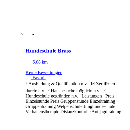
Hundeschule Brass
6.08 km
Keine Bewertungen
Favorit
? Ausbildung & Qualifikation n.v. ☑️ Zertifiziert
durch: n.v ? Hausbesuche möglich: n.v. ?
Hundeschule gegründet: n.v. Leistungen Preis
Einzelstunde Preis Gruppenstunde Einzeltraining
Gruppentraining Welpenschule Junghundeschule
Verhaltenstherapie Distanzkontrolle Antijagdtraining
Nasenarbeit Apportieren Clickertraining
Alltragstraining Objektsuche Leinenführigkeit
Sozialisierung
Weiterlesen …