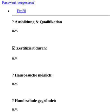
Passwort vergessen?
Profil
?
Ausbildung & Qualifikation
n.v.
☑️
Zertifiziert durch:
n.v
?
Hausbesuche möglich:
n.v.
?
Hundeschule gegründet:
n.v.