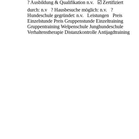
? Ausbildung & Qualifikation n.v. ☑️ Zertifiziert
durch: n.v ? Hausbesuche möglich: n.v. ?
Hundeschule gegründet: n.v. Leistungen Preis
Einzelstunde Preis Gruppenstunde Einzeltraining
Gruppentraining Welpenschule Junghundeschule
Verhaltenstherapie Distanzkontrolle Antijagdtraining
Nasenarbeit Apportieren Clickertraining
Alltragstraining Objektsuche Leinenführigkeit
Sozialisierung
Weiterlesen …