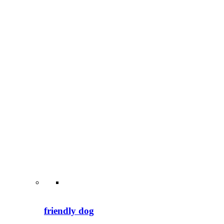
Alltragstraining Objektsuche Leinenführigkeit
Sozialisierung
Weiterlesen …
friendly dog