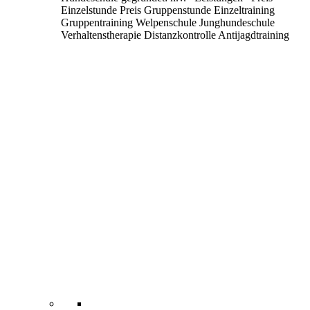
Einzelstunde Preis Gruppenstunde Einzeltraining
Gruppentraining Welpenschule Junghundeschule
Verhaltenstherapie Distanzkontrolle Antijagdtraining
Nasenarbeit Apportieren Clickertraining
Alltragstraining Objektsuche Leinenführigkeit
Sozialisierung
Weiterlesen …