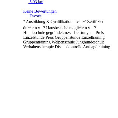
5.93 km
Keine Bewertungen
Favorit
? Ausbildung & Qualifikation n.v. ☑️ Zertifiziert
durch: n.v ? Hausbesuche möglich: n.v. ?
Hundeschule gegründet: n.v. Leistungen Preis
Einzelstunde Preis Gruppenstunde Einzeltraining
Gruppentraining Welpenschule Junghundeschule
Verhaltenstherapie Distanzkontrolle Antijagdtraining
Nasenarbeit Apportieren Clickertraining
Alltragstraining Objektsuche Leinenführigkeit
Sozialisierung
Weiterlesen …