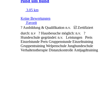
rund um hund
3.05 km
Keine Bewertungen
Favorit
? Ausbildung & Qualifikation n.v. ☑️ Zertifiziert
durch: n.v ? Hausbesuche möglich: n.v. ?
Hundeschule gegründet: n.v. Leistungen Preis
Einzelstunde Preis Gruppenstunde Einzeltraining
Gruppentraining Welpenschule Junghundeschule
Verhaltenstherapie Distanzkontrolle Antijagdtraining
Nasenarbeit Apportieren Clickertraining
Alltragstraining Objektsuche Leinenführigkeit
Sozialisierung
Weiterlesen …