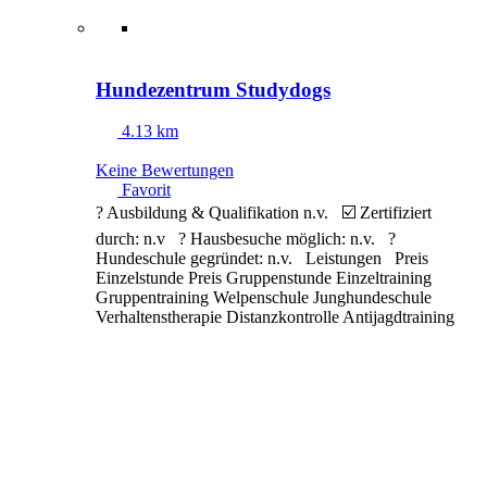
Hundezentrum Studydogs
4.13 km
Keine Bewertungen
Favorit
? Ausbildung & Qualifikation n.v. ☑️ Zertifiziert
durch: n.v ? Hausbesuche möglich: n.v. ?
Hundeschule gegründet: n.v. Leistungen Preis
Einzelstunde Preis Gruppenstunde Einzeltraining
Gruppentraining Welpenschule Junghundeschule
Verhaltenstherapie Distanzkontrolle Antijagdtraining
Nasenarbeit Apportieren Clickertraining
Alltragstraining Objektsuche Leinenführigkeit
Sozialisierung
Weiterlesen …