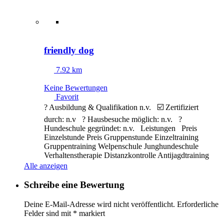
friendly dog
7.92 km
Keine Bewertungen
Favorit
? Ausbildung & Qualifikation n.v. ☑️ Zertifiziert
durch: n.v ? Hausbesuche möglich: n.v. ?
Hundeschule gegründet: n.v. Leistungen Preis
Einzelstunde Preis Gruppenstunde Einzeltraining
Gruppentraining Welpenschule Junghundeschule
Verhaltenstherapie Distanzkontrolle Antijagdtraining
Nasenarbeit Apportieren Clickertraining
Alle anzeigen
Alltragstraining Objektsuche Leinenführigkeit
Sozialisierung
Weiterlesen …
Schreibe eine Bewertung
Deine E-Mail-Adresse wird nicht veröffentlicht.
Erforderliche
Felder sind mit
*
markiert