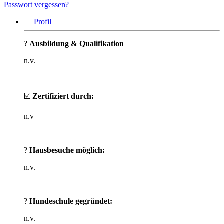
Passwort vergessen?
Profil
?
Ausbildung & Qualifikation
n.v.
☑️
Zertifiziert durch:
n.v
?
Hausbesuche möglich:
n.v.
?
Hundeschule gegründet:
n.v.