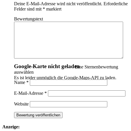
Deine E-Mail-Adresse wird nicht veröffentlicht.
Erforderliche
Felder sind mit
*
markiert
Bewertungstext
Keine Einträge gefunden
Leider wurden keine Einträge gefunden. Bitte ändere deine
Suchkriterien und versuche es erneut.
Google-Karte nicht geladen
Eine Sternenbewertung
auswählen
Es ist leider unmöglich die Google-Maps-API zu laden.
Name
*
E-Mail-Adresse
*
Website
Anzeige: