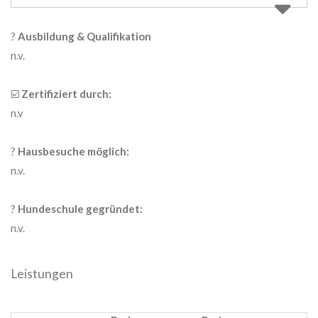
?
Ausbildung & Qualifikation
n.v.
☑️
Zertifiziert durch:
n.v
?
Hausbesuche möglich:
n.v.
?
Hundeschule gegründet:
n.v.
Leistungen