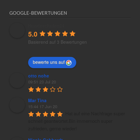
GOOGLE-BEWERTUNGEN
Hundeschulen24
5.0
Basierend auf 3 Bewertungen
bewerte uns auf
otto nohe
09:51 23 Jul 20
Mar Tina
15:44 17 Jun 20
Hat auf eine Nachfrage super 
schnell geantwortet.Bin immernoch super 
zufrieden, gerne wieder!