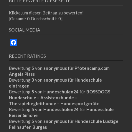
BITTE BEWERTE DIESE SEITE
Klicke, um diesen Beitrag zu bewerten!
[Gesamt:
0
Durchschnitt:
0
]
SOCIAL MEDIA
Facebook
RECENT RATINGS
Bewertung
5
von
anonymous
für
Pfotencamp.com
Angela Plass
Bewertung
3
von
anonymous
für
Hundeschule
eintragen
Bewertung
5
von
Hundeschulen24
für
BOSSDOGS
Hundeschule – Assistenzhunde –
Therapiebegleithunde – Hundesportgeräte
Bewertung
5
von
Hundeschulen24
für
Hundeschule
Reiser Simone
Bewertung
5
von
anonymous
für
Hundeschule Lustige
Fellhaufen Burgau