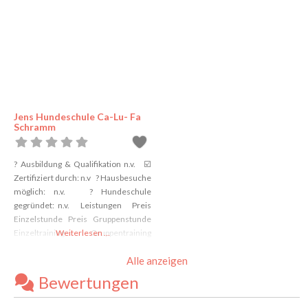
Jens Hundeschule Ca-Lu- Fa
Schramm
? Ausbildung & Qualifikation n.v. ☑️
Zertifiziert durch: n.v ? Hausbesuche
möglich: n.v. ? Hundeschule
gegründet: n.v. Leistungen Preis
Einzelstunde Preis Gruppenstunde
Einzeltraining Gruppentraining
Weiterlesen …
Welpenschule Junghundeschule
Alle anzeigen
Verhaltenstherapie Distanzkontrolle
Antijagdtraining Nasenarbeit
Bewertungen
Apportieren Clickertraining
Alltragstraining Objektsuche