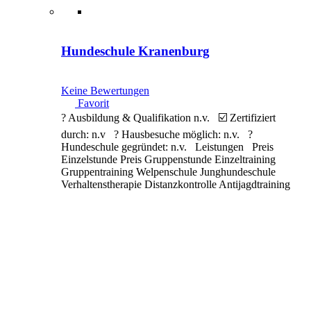
Hundeschule Kranenburg
Keine Bewertungen
Favorit
? Ausbildung & Qualifikation n.v. ☑️ Zertifiziert
durch: n.v ? Hausbesuche möglich: n.v. ?
Hundeschule gegründet: n.v. Leistungen Preis
Einzelstunde Preis Gruppenstunde Einzeltraining
Gruppentraining Welpenschule Junghundeschule
Verhaltenstherapie Distanzkontrolle Antijagdtraining
Nasenarbeit Apportieren Clickertraining
Alltragstraining Objektsuche Leinenführigkeit
Sozialisierung
Weiterlesen …