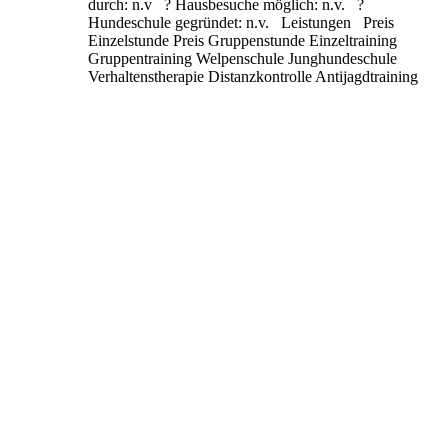
durch: n.v ? Hausbesuche möglich: n.v. ?
Hundeschule gegründet: n.v. Leistungen Preis
Einzelstunde Preis Gruppenstunde Einzeltraining
Gruppentraining Welpenschule Junghundeschule
Verhaltenstherapie Distanzkontrolle Antijagdtraining
Nasenarbeit Apportieren Clickertraining
Alltragstraining Objektsuche Leinenführigkeit
Sozialisierung
Weiterlesen …