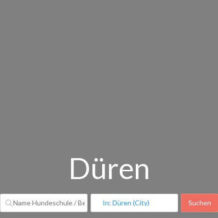
Düren
Suchen
S