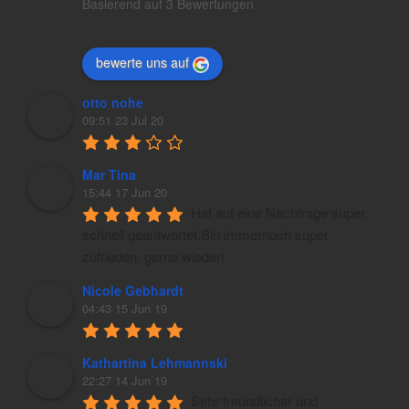
Basierend auf 3 Bewertungen
bewerte uns auf
otto nohe
09:51 23 Jul 20
Mar Tina
15:44 17 Jun 20
Hat auf eine Nachfrage super 
schnell geantwortet.Bin immernoch super 
zufrieden, gerne wieder!
Nicole Gebhardt
04:43 15 Jun 19
Kathartina Lehmannski
22:27 14 Jun 19
Sehr freundlicher und 